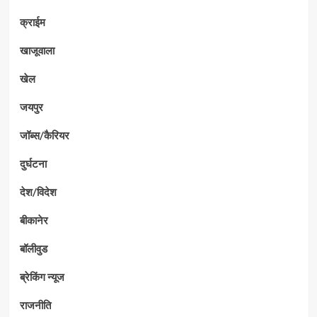
क्राईम
खाजूवाला
खेल
जयपुर
जॉब्स/कैरियर
दुर्घटना
देश/विदेश
बीकानेर
बॉलीवुड
ब्रेकिंग न्यूज
राजनीति