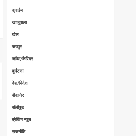
क्राईम
खाजूवाला
खेल
जयपुर
जॉब्स/कैरियर
दुर्घटना
देश/विदेश
बीकानेर
बॉलीवुड
ब्रेकिंग न्यूज
राजनीति