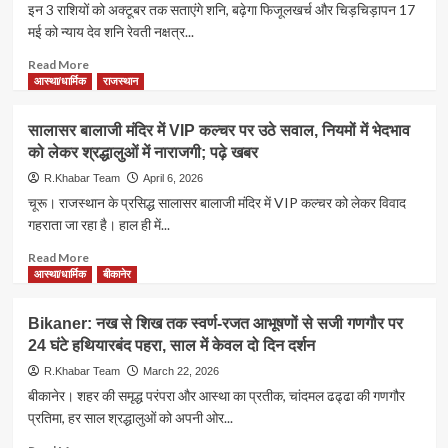
19
बना
इन 3 राशियों को अक्टूबर तक सताएंगे शनि, बढ़ेगा फिजूलखर्च और चिड़चिड़ापन 17
घंटे
रहे
मई को न्याय देव शनि रेवती नक्षत्र...
बंद
हैं
रहेंगे
प्लान!
Read
Read More
मंदिर
तो
more
आस्था/धार्मिक
राजस्थान
के
ये
about
पट,
खबर
इन
सालासर बालाजी मंदिर में VIP कल्चर पर उठे सवाल, नियमों में भेदभाव
जानिए
आपके
3
को लेकर श्रद्धालुओं में नाराजगी; पढ़े खबर
कब
लिए
राशियों
और
जरूरी
को
R.Khabar Team
April 6, 2026
क्यों
अक्टूबर
चूरू। राजस्थान के प्रसिद्ध सालासर बालाजी मंदिर में VIP कल्चर को लेकर विवाद
तक
गहराता जा रहा है। हाल ही में...
सताएंगे
शनि,
Read
Read More
बढ़ेगा
more
आस्था/धार्मिक
बीकानेर
फिजूलखर्च
about
और
सालासर
Bikaner: नख से शिख तक स्वर्ण-रजत आभूषणों से सजी गणगौर पर
चिड़चिड़ापन
बालाजी
24 घंटे हथियारबंद पहरा, साल में केवल दो दिन दर्शन
मंदिर
में
R.Khabar Team
March 22, 2026
VIP
बीकानेर। शहर की समृद्ध परंपरा और आस्था का प्रतीक, चांदमल ढढ्ढा की गणगौर
कल्चर
प्रतिमा, हर साल श्रद्धालुओं को अपनी ओर...
पर
उठे
Read