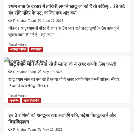
दिन
प्रवेश
Khatu
श्याम बाबा के दरबार में हाजिरी लगाने खाटू जा रहे हैं तो रुकिए…19 घंटे
पर
Shyam
बंद रहेंगे मंदिर के पट, जानिए कब और क्यों
रोक,
Ji:
श्रद्धालुओं
25
R.Khabar Team
June 17, 2026
के
जून
सीकर। खाटूश्यामजी मंदिर में दर्शन के लिए आने वाले श्रद्धालुओं के लिए महत्वपूर्ण
लिए
से
सूचना जारी की गई है। श्री श्याम...
नए
शुरू
नियम
होगा
Read
Read More
लागू,
विशाल
more
आस्था/धार्मिक
राजस्थान
मेला,
about
सतरंगी
श्याम
खाटू श्याम जानें का बना रहे हैं प्लान! तो ये खबर आपके लिए जरूरी
फूलों
बाबा
और
के
R.Khabar Team
May 19, 2026
ड्राई-
दरबार
खाटू श्याम जानें का बना रहे हैं प्लान! तो ये खबर आपके लिए जरूरी सीकर: सीकर
फ्रूट्स
में
स्थित विश्व प्रसिद्ध Khatu...
से
हाजिरी
होगा
लगाने
Read
Read More
बाबा
खाटू
more
बीकानेर
आस्था/धार्मिक
श्याम
जा
about
का
रहे
खाटू
इन 3 राशियों को अक्टूबर तक सताएंगे शनि, बढ़ेगा फिजूलखर्च और
भव्य
हैं
श्याम
चिड़चिड़ापन
श्रृंगार
तो
जानें
रुकिए…
का
R.Khabar Team
May 12, 2026