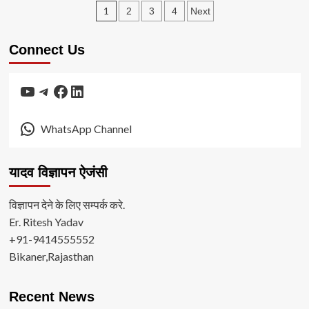
दर्शन
Posts
का
संवत
1
2
3
4
Next
अच्छा
2083
pagination
टाइम
में
शुरू
Connect Us
चमकेगी
इन
4
YouTube
Telegram
Facebook
LinkedIn
राशियों
की
किस्मत,
गुरु-
WhatsApp Channel
मंगल
का
बनेगा
यादव विज्ञापन ऐजंसी
खास
संयोग
विज्ञापन देने के लिए सम्पर्क करे.
Er. Ritesh Yadav
+91-9414555552
Bikaner,Rajasthan
Recent News