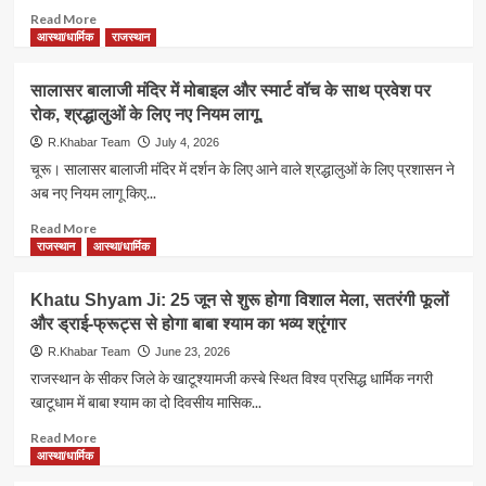
Read
Read More
more
आस्था/धार्मिक
राजस्थान
about
Rashifal
सालासर बालाजी मंदिर में मोबाइल और स्मार्ट वॉच के साथ प्रवेश पर
19
रोक, श्रद्धालुओं के लिए नए नियम लागू,
July
2026:
R.Khabar Team
July 4, 2026
शिव
चूरू। सालासर बालाजी मंदिर में दर्शन के लिए आने वाले श्रद्धालुओं के लिए प्रशासन ने
योग
अब नए नियम लागू किए...
से
चमकेगा
Read
Read More
कई
more
राजस्थान
आस्था/धार्मिक
राशियों
about
का
सालासर
Khatu Shyam Ji: 25 जून से शुरू होगा विशाल मेला, सतरंगी फूलों
भाग्य,
बालाजी
और ड्राई-फ्रूट्स से होगा बाबा श्याम का भव्य श्रृंगार
जानें
मंदिर
मेष
में
R.Khabar Team
June 23, 2026
से
मोबाइल
राजस्थान के सीकर जिले के खाटूश्यामजी कस्बे स्थित विश्व प्रसिद्ध धार्मिक नगरी
मीन
और
खाटूधाम में बाबा श्याम का दो दिवसीय मासिक...
तक
स्मार्ट
कैसा
वॉच
Read
Read More
रहेगा
के
more
आस्था/धार्मिक
आपका
साथ
about