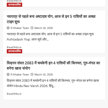
Read More
सवाल,
more
आस्था/धार्मिक
नियमों
about
में
Bikaner:
नवरात्र से पहले बना अष्टादश योग, आज से इन 5 राशियों का अच्छा
भेदभाव
नख
टाइम शुरू
को
से
लेकर
शिख
R.Khabar Team
March 18, 2026
श्रद्धालुओं
तक
नवरात्र से पहले बना अष्टादश योग, आज से इन 5 राशियों का अच्छा टाइम शुरू
में
स्वर्ण-
Ashtadash Yog: आज सूर्य और...
नाराजगी;
रजत
पढ़े
आभूषणों
Read
Read More
खबर
से
more
आस्था/धार्मिक
सजी
about
गणगौर
नवरात्र
विक्रम संवत 2083 में चमकेगी इन 4 राशियों की किस्मत, गुरु-मंगल का
पर
से
बनेगा खास संयोग
24
पहले
घंटे
बना
R.Khabar Team
March 16, 2026
हथियारबंद
अष्टादश
विक्रम संवत 2083 में चमकेगी इन 4 राशियों की किस्मत, गुरु-मंगल का बनेगा खास
पहरा,
योग,
संयोग Hindu Nav Varsh 2026: हिंदू...
साल
आज
में
से
Read
Read More
केवल
इन
more
दो
5
about
दिन
राशियों
विक्रम