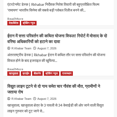
एंटरटेनमेंट डेस्क | Rkhabar निर्देशक नितेश तिवारी की बहुप्रतीक्षित फिल्म
'रामायण' भारतीय सिनेमा की सबसे बड़ी ग्लोबल रिलीज बनने की...
Read
Read More
more
देश/विदेश
ब्रेकिंग न्यूज
about
रामायण
ईरान में सत्ता परिवर्तन की कथित योजना विफल! रिपोर्ट में मोसाद के दो
रचेगी
वरिष्ठ अधिकारियों को हटाने का दावा
नया
इतिहास!
R.Khabar Team
August 7, 2026
59
अंतरराष्ट्रीय डेस्क | Rkhabar ईरान में कथित तौर पर सत्ता परिवर्तन की योजना
हजार
विफल होने के बाद इजराइल की खुफिया...
से
ज्यादा
Read
Read More
स्क्रीन
more
खाजूवाला
क्राईम
बीकानेर
ब्रेकिंग न्यूज
राजस्थान
पर
about
रिलीज
ईरान
विद्युत लाइन टूटने से दो गाय समेत चार गौवंश की मौत, ग्रामीणों ने
की
में
जताया रोष
तैयारी,
सत्ता
RRR
परिवर्तन
R.Khabar Team
August 7, 2026
और
की
खाजूवाला, खाजूवाला क्षेत्र के 3 पावली से 34 केवाईडी की ओर जाने वाली विद्युत
Avatar
कथित
लाइन गुरुवार को टूट जाने से...
2
योजना