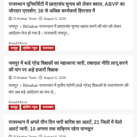
राजस्थान
राजस्थान यूनिवर्सिटी में छात्रसंघ चुनाव को लेकर बवाल, ABVP का
बार
में
जोरदार प्रदर्शन; 36 से अधिक कार्यकर्ता हिरासत में
एसोसिएशन
988
ने
पूर्व
R.Khabar Team
August 6, 2026
विधायक
संविदा
जयपुर । Rkhabar राजस्थान में छात्रसंघ चुनाव बहाल करने की मांग को लेकर
के
नर्सों
आंदोलन तेज हो गया है। राजधानी जयपुर...
नाम
की
सौंपा
होगी
Read
Read More
ज्ञापन
दोबारा
more
जयपुर
ब्रेकिंग न्यूज
राजस्थान
नियुक्ति,
about
वित्त
राजस्थान
जयपुर में थर्ड ग्रेड शिक्षकों का महाधरना जारी, तबादला नीति लागू करने
विभाग
यूनिवर्सिटी
की मांग पर अड़े हजारों शिक्षक
की
में
मंजूरी
छात्रसंघ
R.Khabar Team
August 6, 2026
से
चुनाव
जयपुर । Rkhabar राजस्थान में तृतीय श्रेणी (थर्ड ग्रेड) शिक्षकों के स्थानांतरण की
सरकारी
को
मांग अब बड़े आंदोलन का रूप ले...
अस्पतालों
लेकर
को
बवाल,
Read
Read More
मिलेगी
ABVP
more
जयपुर
ब्रेकिंग न्यूज
राजस्थान
बड़ी
का
about
राहत
जोरदार
जयपुर
राजस्थान में अगले तीन दिन भारी बारिश का अलर्ट, 21 जिलों में येलो
प्रदर्शन;
में
अलर्ट जारी; 10 अगस्त तक सक्रिय रहेगा मानसून
36
थर्ड
से
ग्रेड
R.Khabar Team
August 6, 2026