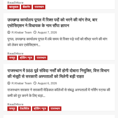
का
विफल!
Read
Read More
रिकॉर्ड
रिपोर्ट
more
खाजूवाला
बीकानेर
राजस्थान
टूटने
में
about
का
मोसाद
विद्युत
उपखण्ड कार्यालय पूगल में रिक्त पदों को भरने की मांग तेज, बार
दावा
के
लाइन
एसोसिएशन ने विधायक के नाम सौंपा ज्ञापन
दो
टूटने
वरिष्ठ
से
R.Khabar Team
August 7, 2026
अधिकारियों
दो
पूगल, उपखण्ड कार्यालय पूगल में लंबे समय से रिक्त पड़े पदों को शीघ्र भरने की मांग
को
गाय
को लेकर बार एसोसिएशन...
हटाने
समेत
का
चार
Read
Read More
दावा
गौवंश
more
जयपुर
ब्रेकिंग न्यूज
राजस्थान
की
about
मौत,
उपखण्ड
राजस्थान में 988 पूर्व संविदा नर्सों की होगी दोबारा नियुक्ति, वित्त विभाग
ग्रामीणों
कार्यालय
की मंजूरी से सरकारी अस्पतालों को मिलेगी बड़ी राहत
ने
पूगल
जताया
में
R.Khabar Team
August 6, 2026
रोष
रिक्त
राजस्थान सरकार ने सरकारी मेडिकल कॉलेजों से संबद्ध अस्पतालों में नर्सिंग स्टाफ की
पदों
कमी को दूर करने के लिए बड़ा...
को
भरने
Read
Read More
की
more
जयपुर
देश/विदेश
ब्रेकिंग न्यूज
राजस्थान
मांग
about
तेज,