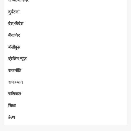
जॉब्स/कैरियर
दुर्घटना
देश/विदेश
बीकानेर
बॉलीवुड
ब्रेकिंग न्यूज
राजनीति
राजस्थान
राशिफल
शिक्षा
हेल्थ