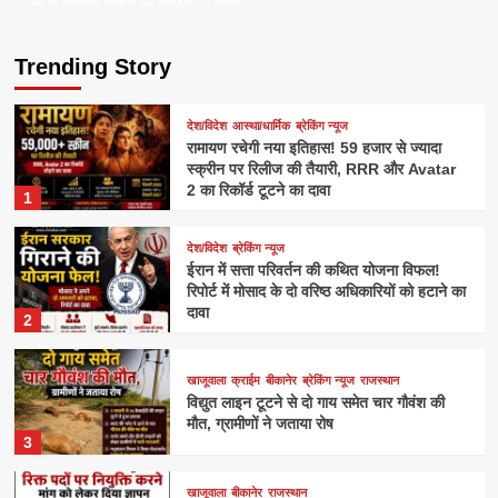
R.Khabar Team
R.Khabar Team
August 7, 2026
August 7, 2026
Trending Story
देश/विदेश
आस्था/धार्मिक
ब्रेकिंग न्यूज
रामायण रचेगी नया इतिहास! 59 हजार से ज्यादा
स्क्रीन पर रिलीज की तैयारी, RRR और Avatar
2 का रिकॉर्ड टूटने का दावा
1
देश/विदेश
ब्रेकिंग न्यूज
ईरान में सत्ता परिवर्तन की कथित योजना विफल!
रिपोर्ट में मोसाद के दो वरिष्ठ अधिकारियों को हटाने का
दावा
2
खाजूवाला
क्राईम
बीकानेर
ब्रेकिंग न्यूज
राजस्थान
विद्युत लाइन टूटने से दो गाय समेत चार गौवंश की
मौत, ग्रामीणों ने जताया रोष
3
खाजूवाला
बीकानेर
राजस्थान