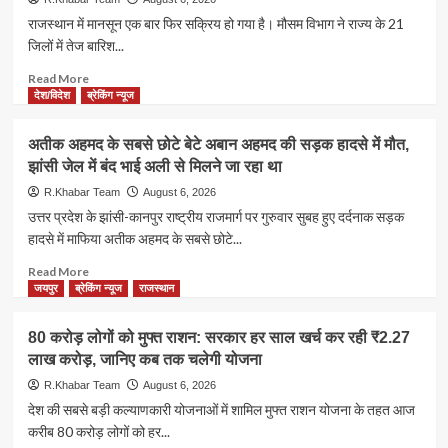
अधिक
शिक्षकों
राजस्थान में मानसून एक बार फिर सक्रिय हो गया है। मौसम विभाग ने राज्य के 21
कार्यकर्ता
का
जिलों में तेज बारिश...
हिरासत
महाधरना
में
जारी,
Read
Read More
तबादला
more
देश/विदेश
ब्रेकिंग न्यूज
नीति
about
लागू
राजस्थान
अतीक अहमद के सबसे छोटे बेटे अबान अहमद की सड़क हादसे में मौत,
करने
में
झांसी जेल में बंद भाई अली से मिलने जा रहा था
की
अगले
मांग
तीन
R.Khabar Team
August 6, 2026
पर
दिन
उत्तर प्रदेश के झांसी-कानपुर राष्ट्रीय राजमार्ग पर गुरुवार सुबह हुए दर्दनाक सड़क
अड़े
भारी
हादसे में माफिया अतीक अहमद के सबसे छोटे...
हजारों
बारिश
शिक्षक
का
Read
Read More
अलर्ट,
more
जयपुर
ब्रेकिंग न्यूज
राजस्थान
21
about
जिलों
अतीक
80 करोड़ लोगों को मुफ्त राशन: सरकार हर साल खर्च कर रही ₹2.27
में
अहमद
लाख करोड़, जानिए कब तक चलेगी योजना
येलो
के
अलर्ट
सबसे
R.Khabar Team
August 6, 2026
जारी;
छोटे
देश की सबसे बड़ी कल्याणकारी योजनाओं में शामिल मुफ्त राशन योजना के तहत आज
10
बेटे
करीब 80 करोड़ लोगों को हर...
अगस्त
अबान