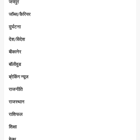
जयपुर
जॉब्स/कैरियर
दुर्घटना
देश/विदेश
बीकानेर
बॉलीवुड
ब्रेकिंग न्यूज
राजनीति
राजस्थान
राशिफल
शिक्षा
हेल्थ