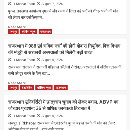
R.Khabar Team
August 7, 2026
पूगल, उपखण्ड कार्यालय पूगल में लंबे समय से रिक्त पड़े पदों को शीघ्र भरने की मांग
को लेकर बार एसोसिएशन...
Read
Read More
more
जयपुर
ब्रेकिंग न्यूज
राजस्थान
about
उपखण्ड
राजस्थान में 988 पूर्व संविदा नर्सों की होगी दोबारा नियुक्ति, वित्त विभाग
कार्यालय
की मंजूरी से सरकारी अस्पतालों को मिलेगी बड़ी राहत
पूगल
में
R.Khabar Team
August 6, 2026
रिक्त
राजस्थान सरकार ने सरकारी मेडिकल कॉलेजों से संबद्ध अस्पतालों में नर्सिंग स्टाफ की
पदों
कमी को दूर करने के लिए बड़ा...
को
भरने
Read
Read More
की
more
जयपुर
देश/विदेश
ब्रेकिंग न्यूज
राजस्थान
मांग
about
तेज,
राजस्थान
राजस्थान यूनिवर्सिटी में छात्रसंघ चुनाव को लेकर बवाल, ABVP का
बार
में
जोरदार प्रदर्शन; 36 से अधिक कार्यकर्ता हिरासत में
एसोसिएशन
988
ने
पूर्व
R.Khabar Team
August 6, 2026
विधायक
संविदा
जयपुर । Rkhabar राजस्थान में छात्रसंघ चुनाव बहाल करने की मांग को लेकर
के
नर्सों
आंदोलन तेज हो गया है। राजधानी जयपुर...