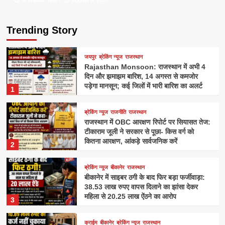
R.Khabar Team
R.Khabar Team
August 8, 2026
August 8, 2026
Trending Story
जयपुर
ब्रेकिंग न्यूज
राजस्थान
Rajasthan Monsoon: राजस्थान में अभी 4
दिन और झमाझम बारिश, 14 अगस्त से कमजोर
पड़ेगा मानसून; कई जिलों में भारी बारिश का अलर्ट
1
ब्रेकिंग न्यूज
राजनीति
राजस्थान
राजस्थान में OBC आरक्षण रिपोर्ट पर सियासत तेज:
टीकाराम जूली ने सरकार से पूछा- किस वर्ग को
कितना आरक्षण, आंकड़े सार्वजनिक करें
2
ब्रेकिंग न्यूज
बीकानेर
राजस्थान
बीकानेर में साइबर ठगी के बाद फिर बड़ा फर्जीवाड़ा:
38.53 लाख रुपए वापस दिलाने का झांसा देकर
महिला से 20.25 लाख ऐंठने का आरोप
3
क्राईम
बीकानेर
ब्रेकिंग न्यूज
राजस्थान