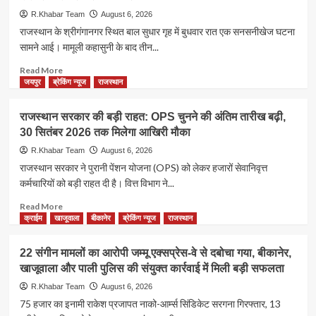
झांसी
को
R.Khabar Team
August 6, 2026
जेल
मुफ्त
राजस्थान के श्रीगंगानगर स्थित बाल सुधार गृह में बुधवार रात एक सनसनीखेज घटना
में
राशन:
सामने आई। मामूली कहासुनी के बाद तीन...
बंद
सरकार
भाई
हर
Read
Read More
अली
साल
more
जयपुर
ब्रेकिंग न्यूज
राजस्थान
से
खर्च
about
मिलने
कर
श्रीगंगानगर
राजस्थान सरकार की बड़ी राहत: OPS चुनने की अंतिम तारीख बढ़ी,
जा
रही
बाल
रहा
30 सितंबर 2026 तक मिलेगा आखिरी मौका
₹2.27
सुधार
था
लाख
गृह
R.Khabar Team
August 6, 2026
करोड़,
में
राजस्थान सरकार ने पुरानी पेंशन योजना (OPS) को लेकर हजारों सेवानिवृत्त
जानिए
वार्डन
कर्मचारियों को बड़ी राहत दी है। वित्त विभाग ने...
कब
की
तक
हत्या,
Read
Read More
चलेगी
तीन
more
क्राईम
खाजूवाला
बीकानेर
ब्रेकिंग न्यूज
राजस्थान
योजना
बाल
about
अपचारियों
राजस्थान
22 संगीन मामलों का आरोपी जम्मू एक्सप्रेस-वे से दबोचा गया, बीकानेर,
पर
सरकार
खाजूवाला और पाली पुलिस की संयुक्त कार्रवाई में मिली बड़ी सफलता
डंडों
की
से
बड़ी
R.Khabar Team
August 6, 2026
पीटकर
राहत:
75 हजार का इनामी राकेश प्रजापत नाको-आर्म्स सिंडिकेट सरगना गिरफ्तार, 13
मारने
OPS