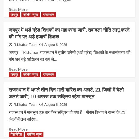
नाम
की
सौंपा
होगी
Read
Read More
ज्ञापन
दोबारा
more
जयपुर
ब्रेकिंग न्यूज
राजस्थान
नियुक्ति,
about
वित्त
राजस्थान
जयपुर में थर्ड ग्रेड शिक्षकों का महाधरना जारी, तबादला नीति लागू करने
विभाग
यूनिवर्सिटी
की मांग पर अड़े हजारों शिक्षक
की
में
मंजूरी
छात्रसंघ
R.Khabar Team
August 6, 2026
से
चुनाव
जयपुर । Rkhabar राजस्थान में तृतीय श्रेणी (थर्ड ग्रेड) शिक्षकों के स्थानांतरण की
सरकारी
को
मांग अब बड़े आंदोलन का रूप ले...
अस्पतालों
लेकर
को
बवाल,
Read
Read More
मिलेगी
ABVP
more
जयपुर
ब्रेकिंग न्यूज
राजस्थान
बड़ी
का
about
राहत
जोरदार
जयपुर
राजस्थान में अगले तीन दिन भारी बारिश का अलर्ट, 21 जिलों में येलो
प्रदर्शन;
में
अलर्ट जारी; 10 अगस्त तक सक्रिय रहेगा मानसून
36
थर्ड
से
ग्रेड
R.Khabar Team
August 6, 2026
अधिक
शिक्षकों
राजस्थान में मानसून एक बार फिर सक्रिय हो गया है। मौसम विभाग ने राज्य के 21
कार्यकर्ता
का
जिलों में तेज बारिश...
हिरासत
महाधरना
में
जारी,
Read
Read More
तबादला
more
देश/विदेश
ब्रेकिंग न्यूज