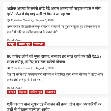
नीति
about
लागू
राजस्थान
अतीक अहमद के सबसे छोटे बेटे अबान अहमद की सड़क हादसे में मौत,
करने
में
झांसी जेल में बंद भाई अली से मिलने जा रहा था
की
अगले
मांग
तीन
R.Khabar Team
August 6, 2026
पर
दिन
उत्तर प्रदेश के झांसी-कानपुर राष्ट्रीय राजमार्ग पर गुरुवार सुबह हुए दर्दनाक सड़क
अड़े
भारी
हादसे में माफिया अतीक अहमद के सबसे छोटे...
हजारों
बारिश
शिक्षक
का
Read
Read More
अलर्ट,
more
जयपुर
ब्रेकिंग न्यूज
राजस्थान
21
about
जिलों
अतीक
80 करोड़ लोगों को मुफ्त राशन: सरकार हर साल खर्च कर रही ₹2.27
में
अहमद
लाख करोड़, जानिए कब तक चलेगी योजना
येलो
के
अलर्ट
सबसे
R.Khabar Team
August 6, 2026
जारी;
छोटे
देश की सबसे बड़ी कल्याणकारी योजनाओं में शामिल मुफ्त राशन योजना के तहत आज
10
बेटे
करीब 80 करोड़ लोगों को हर...
अगस्त
अबान
तक
अहमद
Read
Read More
सक्रिय
की
more
क्राईम
बीकानेर
ब्रेकिंग न्यूज
राजस्थान
रहेगा
सड़क
about
मानसून
हादसे
80
श्रीगंगानगर बाल सुधार गृह में वार्डन की हत्या, तीन बाल अपचारियों पर
में
करोड़
डंडों से पीटकर मारने का आरोप
मौत,
लोगों