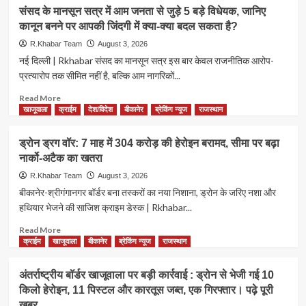
की
पाकिस्तान
संसद के मानसून सत्र में आम जनता से जुड़े 5 बड़े विधेयक, जानिए
हेरोइन
की
कानून बनने पर आपकी जिंदगी में क्या-क्या बदल सकता है?
और
नई
विदेशी
साजिश?
R.Khabar Team
August 3, 2026
हथियारों
महिलाओं
नई दिल्ली | Rkhabar संसद का मानसून सत्र इस बार केवल राजनीतिक आरोप-
की
के
प्रत्यारोप तक सीमित नहीं है, बल्कि आम नागरिकों...
तस्करी
जरिए
का
स्लीपर
Read
Read More
नेटवर्क,
सेल
more
खाजूवाला
क्राईम
देश/विदेश
बीकानेर
ब्रेकिंग न्यूज
राजस्थान
पाकिस्तान-
तैयार
about
दुबई
करने
संसद
ड्रोन ड्रग वॉर: 7 माह में 304 करोड़ की हेरोइन बरामद, सीमा पर बढ़ा
तक
की
के
जुड़े
नार्को-अटैक का खतरा
आशंका,
मानसून
तार
जयपुर
सत्र
R.Khabar Team
August 3, 2026
गिरफ्तारी
में
बीकानेर-श्रीगंगानगर बॉर्डर बना तस्करों का नया निशाना, ड्रोन के जरिए नशा और
के
आम
हथियार भेजने की साजिश क्राइम डेस्क | Rkhabar...
बाद
जनता
जांच
से
Read
Read More
तेज
जुड़े
more
क्राईम
खाजूवाला
बीकानेर
ब्रेकिंग न्यूज
राजस्थान
5
about
बड़े
ड्रोन
अंतर्राष्ट्रीय बॉर्डर खाजूवाला पर बड़ी कार्रवाई : ड्रोन से भेजी गई 10
विधेयक,
ड्रग
किलो हेरोइन, 11 पिस्टल और कारतूस जब्त, एक गिरफ्तार। पढ़े पूरी
जानिए
वॉर:
कानून
खबर…
7