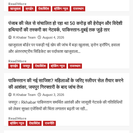
संगठन
अगली
Read
Read More
ने
रणनीति
more
खाजूवाला
क्राईम
देश/विदेश
ब्रेकिंग न्यूज
राजस्थान
लगाए
पर
about
गंभीर
मंथन
खाजूवाला
पंजाब की जेल से संचालित हो रहा था 50 करोड़ की हेरोइन और विदेशी
आरोप
आज,
पंचायत
हथियारों की तस्करी का नेटवर्क, पाकिस्तान-दुबई तक जुड़े तार
संगठन
समिति
विस्तार
में
R.Khabar Team
August 4, 2026
और
आज
खाजूवाला बॉर्डर पर पकड़ी गई खेप की जांच में बड़ा खुलासा, ड्रोन ड्रॉपिंग, हवाला
भविष्य
विधायक
और अंतरराष्ट्रीय सिंडिकेट का पर्दाफाश खाजूवाला...
की
डॉ.
कार्ययोजना
विश्वनाथ
Read
Read More
पर
मेघवाल
more
क्राईम
जयपुर
देश/विदेश
ब्रेकिंग न्यूज
राजस्थान
होगी
की
about
चर्चा
अध्यक्षता
पंजाब
पाकिस्तान की नई साजिश? महिलाओं के जरिए स्लीपर सेल तैयार करने
में
की
की आशंका, जयपुर गिरफ्तारी के बाद जांच तेज
होगी
जेल
जनसुनवाई
से
R.Khabar Team
August 3, 2026
संचालित
जयपुर। Rkhabar पाकिस्तान समर्थित आतंकी और जासूसी नेटवर्क की गतिविधियों
हो
को लेकर सुरक्षा एजेंसियों की चिंता लगातार बढ़ती जा रही...
रहा
था
Read
Read More
50
more
ब्रेकिंग न्यूज
देश/विदेश
राजनीति
करोड़
about