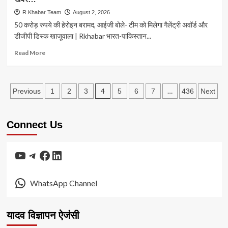
बनने
माह
R.Khabar Team
August 2, 2026
पर
में
50 करोड़ रुपये की हेरोइन बरामद, आईजी बोले- टीम को मिलेगा गैलेंट्री अवॉर्ड और
आपकी
304
डीजीपी डिस्क खाजूवाला | Rkhabar भारत-पाकिस्तान...
जिंदगी
करोड़
में
की
Read
Read More
क्या-
हेरोइन
more
क्या
बरामद,
about
बदल
सीमा
अंतर्राष्ट्रीय
सकता
Posts
पर
बॉर्डर
4
…
Previous
1
2
3
5
6
7
436
Next
है?
बढ़ा
खाजूवाला
pagination
नार्को-
पर
अटैक
बड़ी
Connect Us
का
कार्रवाई
खतरा
:
ड्रोन
YouTube
Telegram
Facebook
LinkedIn
से
भेजी
गई
WhatsApp Channel
10
किलो
हेरोइन,
यादव विज्ञापन ऐजंसी
11
पिस्टल