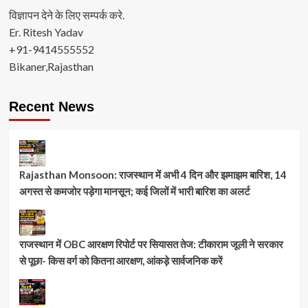
और
विज्ञापन देने के लिए सम्पर्क करे.
कारतूस
Er. Ritesh Yadav
जब्त,
+91-9414555552
एक
गिरफ्तार।
Bikaner,Rajasthan
पढ़े
पूरी
खबर…
Recent News
Rajasthan Monsoon: राजस्थान में अभी 4 दिन और झमाझम बारिश, 14
अगस्त से कमजोर पड़ेगा मानसून; कई जिलों में भारी बारिश का अलर्ट
राजस्थान में OBC आरक्षण रिपोर्ट पर सियासत तेज: टीकाराम जूली ने सरकार
से पूछा- किस वर्ग को कितना आरक्षण, आंकड़े सार्वजनिक करें