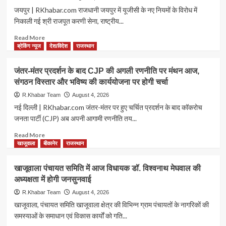
पर
नाल
जयपुर | RKhabar.com राजधानी जयपुर में यूजीसी के नए नियमों के विरोध में
हुआ
पुलिस
निकाली गई श्री राजपूत करणी सेना, राष्ट्रीय...
समाधान।
की
देखे
बड़ी
Read
Read More
वीडियो…
कार्रवाई:
more
ब्रेकिंग न्यूज
देश/विदेश
राजस्थान
2.432
about
किलो
जयपुर
जंतर-मंतर प्रदर्शन के बाद CJP की अगली रणनीति पर मंथन आज,
अफीम
में
संगठन विस्तार और भविष्य की कार्ययोजना पर होगी चर्चा
के
करणी
साथ
सेना
R.Khabar Team
August 4, 2026
तस्कर
की
नई दिल्ली | RKhabar.com जंतर-मंतर पर हुए चर्चित प्रदर्शन के बाद कॉकरोच
गिरफ्तार,
रैली
जनता पार्टी (CJP) अब अपनी आगामी रणनीति तय...
अंतरराष्ट्रीय
के
बाजार
दौरान
Read
Read More
में
युवक
more
खाजूवाला
बीकानेर
राजस्थान
कीमत
की
about
करीब
मौत,
जंतर-
खाजूवाला पंचायत समिति में आज विधायक डॉ. विश्वनाथ मेघवाल की
5
पुलिस
मंतर
लाख
अध्यक्षता में होगी जनसुनवाई
ने
प्रदर्शन
रुपये
लाठीचार्ज
के
R.Khabar Team
August 4, 2026
से
बाद
खाजूवाला, पंचायत समिति खाजूवाला क्षेत्र की विभिन्न ग्राम पंचायतों के नागरिकों की
किया
CJP
समस्याओं के समाधान एवं विकास कार्यों को गति...
इनकार;
की