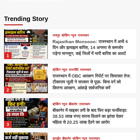
R.Khabar Team
R.Khabar Team
August 8, 2026
August 8, 2026
Trending Story
जयपुर
ब्रेकिंग न्यूज
राजस्थान
Rajasthan Monsoon: राजस्थान में अभी 4
दिन और झमाझम बारिश, 14 अगस्त से कमजोर
पड़ेगा मानसून; कई जिलों में भारी बारिश का अलर्ट
1
ब्रेकिंग न्यूज
राजनीति
राजस्थान
राजस्थान में OBC आरक्षण रिपोर्ट पर सियासत तेज:
टीकाराम जूली ने सरकार से पूछा- किस वर्ग को
कितना आरक्षण, आंकड़े सार्वजनिक करें
2
ब्रेकिंग न्यूज
बीकानेर
राजस्थान
बीकानेर में साइबर ठगी के बाद फिर बड़ा फर्जीवाड़ा:
38.53 लाख रुपए वापस दिलाने का झांसा देकर
महिला से 20.25 लाख ऐंठने का आरोप
3
क्राईम
बीकानेर
ब्रेकिंग न्यूज
राजस्थान