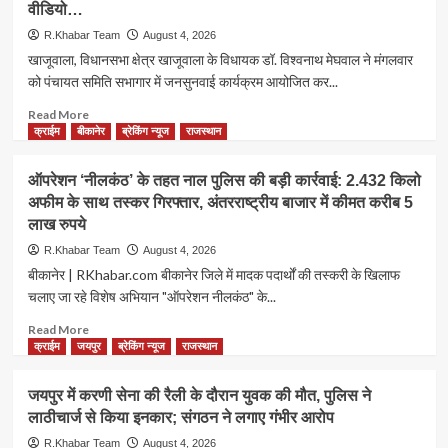
वीडियो…
R.Khabar Team
August 4, 2026
खाजूवाला, विधानसभा क्षेत्र खाजूवाला के विधायक डॉ. विश्वनाथ मेघवाल ने मंगलवार
को पंचायत समिति सभागार में जनसुनवाई कार्यक्रम आयोजित कर...
Read
Read More
more
क्राईम
बीकानेर
ब्रेकिंग न्यूज
राजस्थान
about
खाजूवाला
ऑपरेशन ‘नीलकंठ’ के तहत नाल पुलिस की बड़ी कार्रवाई: 2.432 किलो
में
अफीम के साथ तस्कर गिरफ्तार, अंतरराष्ट्रीय बाजार में कीमत करीब 5
विधायक
लाख रुपये
डॉ.
विश्वनाथ
R.Khabar Team
August 4, 2026
मेघवाल
बीकानेर | RKhabar.com बीकानेर जिले में मादक पदार्थों की तस्करी के खिलाफ
की
चलाए जा रहे विशेष अभियान "ऑपरेशन नीलकंठ" के...
जनसुनवाई,
248
Read
Read More
परिवाद
more
क्राईम
जयपुर
ब्रेकिंग न्यूज
राजस्थान
प्राप्त,
about
अधिकांश
ऑपरेशन
जयपुर में करणी सेना की रैली के दौरान युवक की मौत, पुलिस ने
मामलों
‘नीलकंठ’
का
लाठीचार्ज से किया इनकार; संगठन ने लगाए गंभीर आरोप
के
मौके
तहत
R.Khabar Team
August 4, 2026