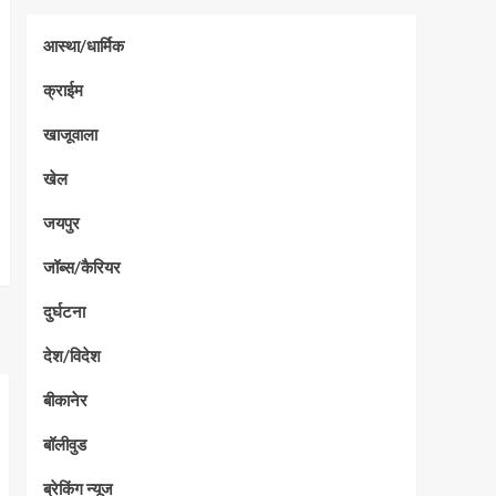
आस्था/धार्मिक
क्राईम
खाजूवाला
खेल
जयपुर
जॉब्स/कैरियर
दुर्घटना
देश/विदेश
बीकानेर
बॉलीवुड
ब्रेकिंग न्यूज