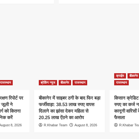
क्राईम
बीकानेर
राजस्थान
ब्रेकिंग न्यूज
बीकानेर
राजस्थान
राजस्थान
्षण रिपोर्ट पर
बीकानेर में साइबर ठगी के बाद फिर बड़ा
किसान क्रेडिट
जूली ने
फर्जीवाड़ा: 38.53 लाख रुपए वापस
रुपए का कर्ज नह
र्ग को कितना
दिलाने का झांसा देकर महिला से
कानूनी वारिसों
निक करें
20.25 लाख ऐंठने का आरोप
फैसला
August 8, 2026
R.Khabar Team
August 8, 2026
R.Khabar T