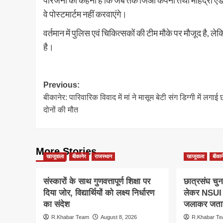
परिजनों का कहना है कि जब तक जिओ कंपनी तथा महिंद्रा एंड म
वे पोस्टमार्टम नहीं करवाएंगे।
वर्तमान में पुलिस एवं चिकित्सकों की टीम मौके पर मौजूद है, ले
है।
Post
Previous:
बीकानेर: पारिवारिक विवाद में मां ने मासूम बेटी संग डिग्गी में लगाई 
navigation
दोनों की मौत
More Stories
खाजूवाला
बीकानेर
राजस्थान
खाजूवाला
बीकान
संस्कारों के साथ गुणवत्तापूर्ण शिक्षा पर
छात्रसंघ चुन
दिया जोर, विद्यार्थियों को लक्ष्य निर्धारण
लेकर NSUI क
का संदेश
जलाकर जताय
R.Khabar Team
August 8, 2026
R.Khabar T