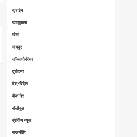
क्राईम
खाजूवाला
खेल
जयपुर
जॉब्स/कैरियर
दुर्घटना
देश/विदेश
बीकानेर
बॉलीवुड
ब्रेकिंग न्यूज
राजनीति