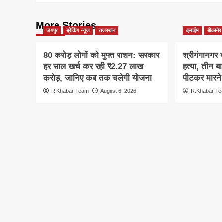
More Stories
जयपुर
ब्रेकिंग न्यूज
राजस्थान
क्राईम
बीकानेर
80 करोड़ लोगों को मुफ्त राशन: सरकार
श्रीगंगानगर ब
हर साल खर्च कर रही ₹2.27 लाख
हत्या, तीन ब
करोड़, जानिए कब तक चलेगी योजना
पीटकर मारन
R.Khabar Team
August 6, 2026
R.Khabar T