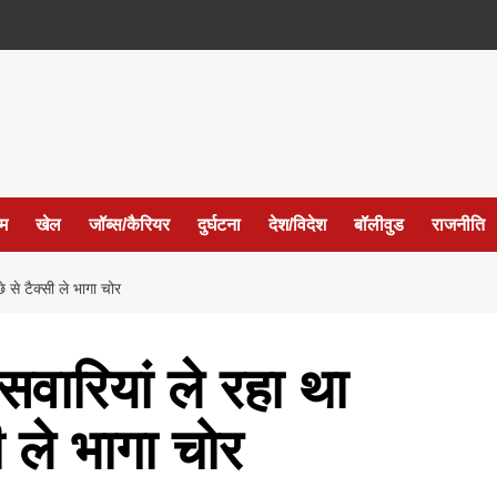
ईम
खेल
जॉब्स/कैरियर
दुर्घटना
देश/विदेश
बॉलीवुड
राजनीति
 से टैक्सी ले भागा चोर
सवारियां ले रहा था
ी ले भागा चोर