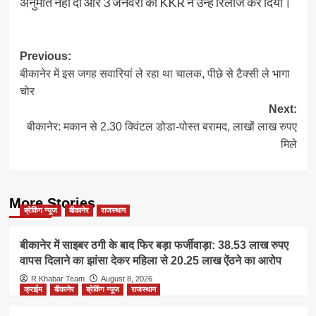
अनुमति नहीं दी और 3 जनवरी को KKR ने उन्हें रिलीज कर दिया।
Post
Previous:
बीकानेर में इस जगह सवारियां ले रहा था चालक, पीछे से टैक्सी ले भागा
navigation
चोर
Next:
बीकानेर: मकान से 2.30 क्विंटल डोडा-पोस्त बरामद, लाखों लाख रुपए
मिले
More Stories
ब्रेकिंग न्यूज
बीकानेर
राजस्थान
बीकानेर में साइबर ठगी के बाद फिर बड़ा फर्जीवाड़ा: 38.53 लाख रुपए
वापस दिलाने का झांसा देकर महिला से 20.25 लाख ऐंठने का आरोप
R.Khabar Team
August 8, 2026
क्राईम
बीकानेर
ब्रेकिंग न्यूज
राजस्थान