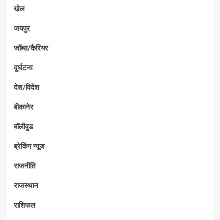
खेल
जयपुर
जॉब्स/कैरियर
दुर्घटना
देश/विदेश
बीकानेर
बॉलीवुड
ब्रेकिंग न्यूज
राजनीति
राजस्थान
राशिफल