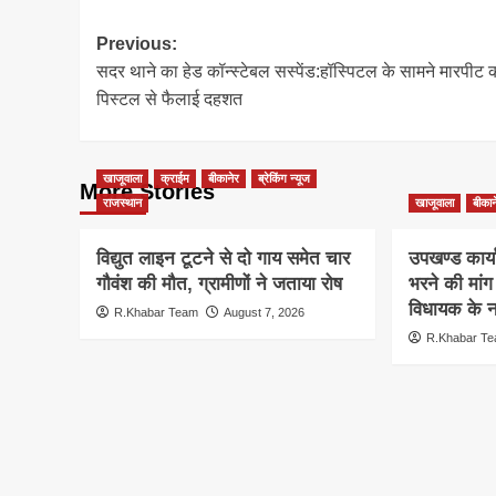
Post
Previous:
सदर थाने का हेड कॉन्स्टेबल सस्पेंड:हॉस्पिटल के सामने मारपीट 
navigation
पिस्टल से फैलाई दहशत
खाजूवाला
क्राईम
बीकानेर
ब्रेकिंग न्यूज
More Stories
राजस्थान
खाजूवाला
बीकान
विद्युत लाइन टूटने से दो गाय समेत चार
उपखण्ड कार्य
गौवंश की मौत, ग्रामीणों ने जताया रोष
भरने की मां
विधायक के ना
R.Khabar Team
August 7, 2026
R.Khabar T