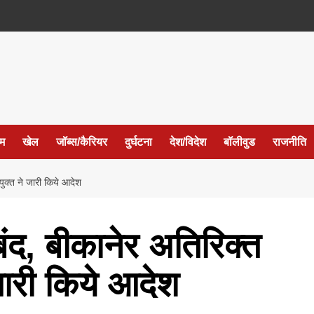
ईम
खेल
जॉब्स/कैरियर
दुर्घटना
देश/विदेश
बॉलीवुड
राजनीति
आयुक्त ने जारी किये आदेश
ट बंद, बीकानेर अतिरिक्त
जारी किये आदेश