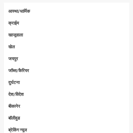
आस्था/धार्मिक
क्राईम
खाजूवाला
खेल
जयपुर
जॉब्स/कैरियर
दुर्घटना
देश/विदेश
बीकानेर
बॉलीवुड
ब्रेकिंग न्यूज