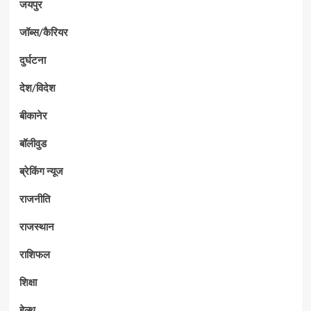
जयपुर
जॉब्स/कैरियर
दुर्घटना
देश/विदेश
बीकानेर
बॉलीवुड
ब्रेकिंग न्यूज
राजनीति
राजस्थान
राशिफल
शिक्षा
हेल्थ