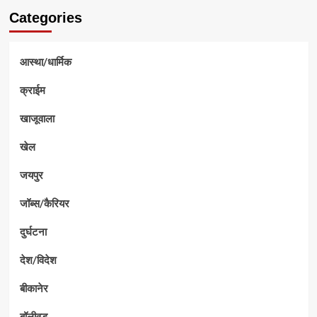
Categories
आस्था/धार्मिक
क्राईम
खाजूवाला
खेल
जयपुर
जॉब्स/कैरियर
दुर्घटना
देश/विदेश
बीकानेर
बॉलीवुड