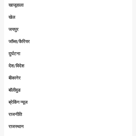
खाजूवाला
खेल
जयपुर
जॉब्स/कैरियर
दुर्घटना
देश/विदेश
बीकानेर
बॉलीवुड
ब्रेकिंग न्यूज
राजनीति
राजस्थान