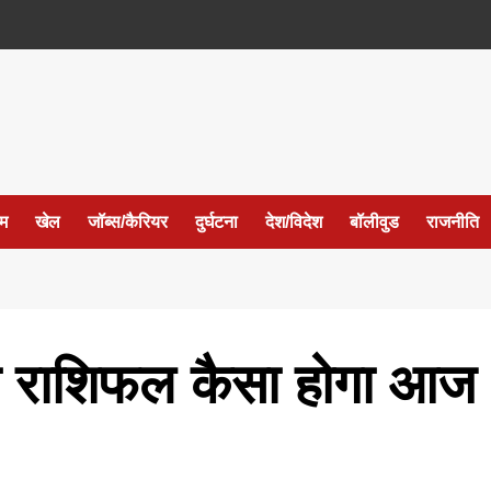
ईम
खेल
जॉब्स/कैरियर
दुर्घटना
देश/विदेश
बॉलीवुड
राजनीति
ा राशिफल कैसा होगा आज