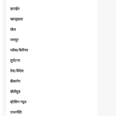
क्राईम
खाजूवाला
खेल
जयपुर
जॉब्स/कैरियर
दुर्घटना
देश/विदेश
बीकानेर
बॉलीवुड
ब्रेकिंग न्यूज
राजनीति