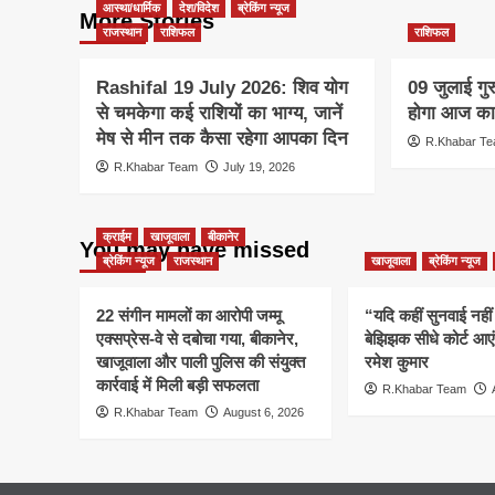
आस्था/धार्मिक
देश/विदेश
ब्रेकिंग न्यूज
More Stories
राजस्थान
राशिफल
राशिफल
Rashifal 19 July 2026: शिव योग
09 जुलाई गु
से चमकेगा कई राशियों का भाग्य, जानें
होगा आज का
मेष से मीन तक कैसा रहेगा आपका दिन
R.Khabar T
R.Khabar Team
July 19, 2026
क्राईम
खाजूवाला
बीकानेर
You may have missed
ब्रेकिंग न्यूज
राजस्थान
खाजूवाला
ब्रेकिंग न्यूज
22 संगीन मामलों का आरोपी जम्मू
“यदि कहीं सुनवाई नहीं 
एक्सप्रेस-वे से दबोचा गया, बीकानेर,
बेझिझक सीधे कोर्ट आए
खाजूवाला और पाली पुलिस की संयुक्त
रमेश कुमार
कार्रवाई में मिली बड़ी सफलता
R.Khabar Team
R.Khabar Team
August 6, 2026