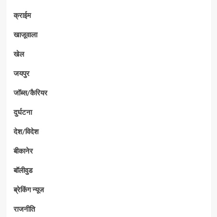
क्राईम
खाजूवाला
खेल
जयपुर
जॉब्स/कैरियर
दुर्घटना
देश/विदेश
बीकानेर
बॉलीवुड
ब्रेकिंग न्यूज
राजनीति