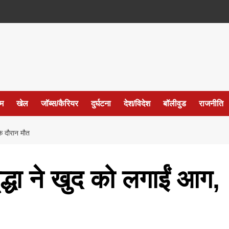
ईम
खेल
जॉब्स/कैरियर
दुर्घटना
देश/विदेश
बॉलीवुड
राजनीति
के दौरान मौत
ृद्धा ने खुद को लगाईं आग,