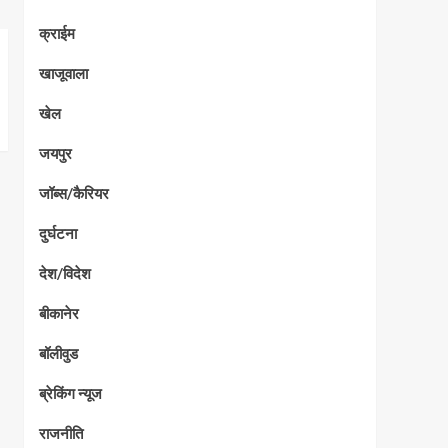
क्राईम
खाजूवाला
खेल
जयपुर
जॉब्स/कैरियर
दुर्घटना
देश/विदेश
बीकानेर
बॉलीवुड
ब्रेकिंग न्यूज
राजनीति