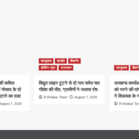
खाजूवाला
क्राईम
बीकानेर
ब्रेकिंग न्यूज
राजस्थान
खाजूवाला
बीकान
न की कथित
विद्युत लाइन टूटने से दो गाय समेत चार
उपखण्ड कार्यालय
ं मोसाद के दो
गौवंश की मौत, ग्रामीणों ने जताया रोष
को भरने की मा
हटाने का दावा
ने विधायक के ना
R.Khabar Team
August 7, 2026
August 7, 2026
R.Khabar T