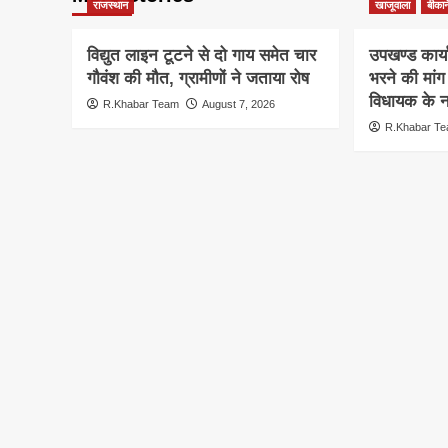
राजस्थान
खाजूवाला
बीकान
विद्युत लाइन टूटने से दो गाय समेत चार
उपखण्ड कार्य
गौवंश की मौत, ग्रामीणों ने जताया रोष
भरने की मां
विधायक के ना
R.Khabar Team
August 7, 2026
R.Khabar T