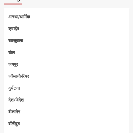
आस्था/धार्मिक
क्राईम
खाजूवाला
खेल
जयपुर
जॉब्स/कैरियर
दुर्घटना
देश/विदेश
बीकानेर
बॉलीवुड