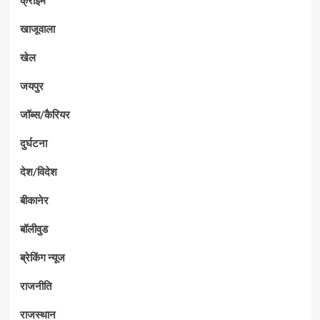
खाजूवाला
खेल
जयपुर
जॉब्स/कैरियर
दुर्घटना
देश/विदेश
बीकानेर
बॉलीवुड
ब्रेकिंग न्यूज
राजनीति
राजस्थान