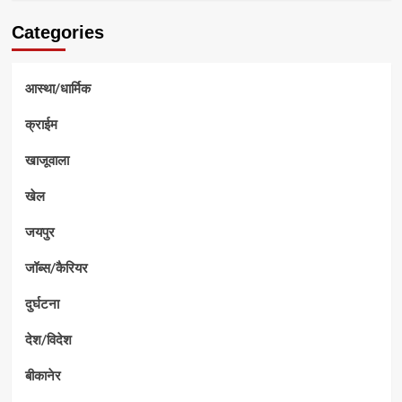
Categories
आस्था/धार्मिक
क्राईम
खाजूवाला
खेल
जयपुर
जॉब्स/कैरियर
दुर्घटना
देश/विदेश
बीकानेर