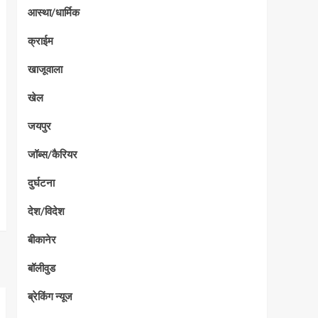
आस्था/धार्मिक
क्राईम
खाजूवाला
खेल
जयपुर
जॉब्स/कैरियर
दुर्घटना
देश/विदेश
बीकानेर
बॉलीवुड
ब्रेकिंग न्यूज