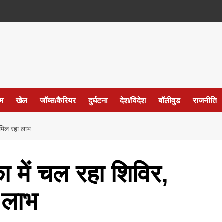
ईम
खेल
जॉब्स/कैरियर
दुर्घटना
देश/विदेश
बॉलीवुड
राजनीति
मिल रहा लाभ
 में चल रहा शिविर,
 लाभ