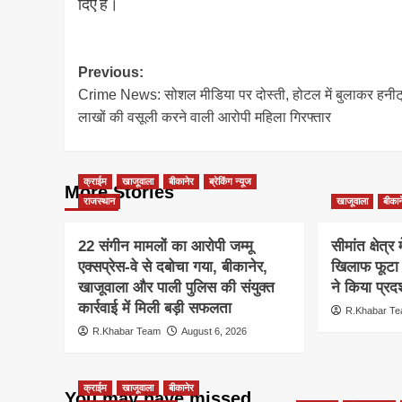
दिए हैं।
Post
Previous:
Crime News: सोशल मीडिया पर दोस्ती, होटल में बुलाकर हनीट्
navigation
लाखों की वसूली करने वाली आरोपी महिला गिरफ्तार
क्राईम
खाजूवाला
बीकानेर
ब्रेकिंग न्यूज
More Stories
राजस्थान
खाजूवाला
बीकान
22 संगीन मामलों का आरोपी जम्मू
सीमांत क्षेत्र
एक्सप्रेस-वे से दबोचा गया, बीकानेर,
खिलाफ फूटा 
खाजूवाला और पाली पुलिस की संयुक्त
ने किया प्रदर
कार्रवाई में मिली बड़ी सफलता
R.Khabar T
R.Khabar Team
August 6, 2026
क्राईम
खाजूवाला
बीकानेर
You may have missed