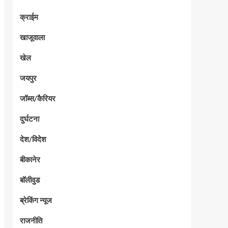
क्राईम
खाजूवाला
खेल
जयपुर
जॉब्स/कैरियर
दुर्घटना
देश/विदेश
बीकानेर
बॉलीवुड
ब्रेकिंग न्यूज
राजनीति