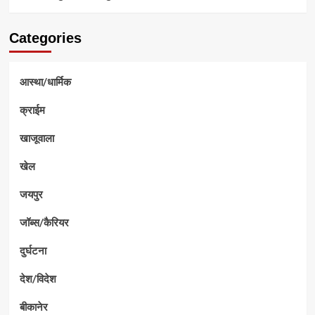
Categories
आस्था/धार्मिक
क्राईम
खाजूवाला
खेल
जयपुर
जॉब्स/कैरियर
दुर्घटना
देश/विदेश
बीकानेर