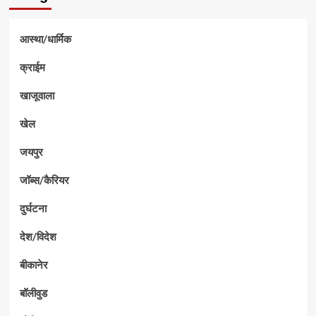
आस्था/धार्मिक
क्राईम
खाजूवाला
खेल
जयपुर
जॉब्स/कैरियर
दुर्घटना
देश/विदेश
बीकानेर
बॉलीवुड