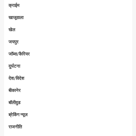
क्राईम
खाजूवाला
खेल
जयपुर
जॉब्स/कैरियर
दुर्घटना
देश/विदेश
बीकानेर
बॉलीवुड
ब्रेकिंग न्यूज
राजनीति