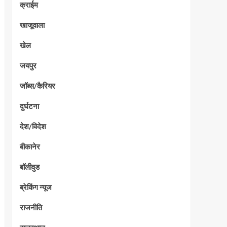
क्राईम
खाजूवाला
खेल
जयपुर
जॉब्स/कैरियर
दुर्घटना
देश/विदेश
बीकानेर
बॉलीवुड
ब्रेकिंग न्यूज
राजनीति