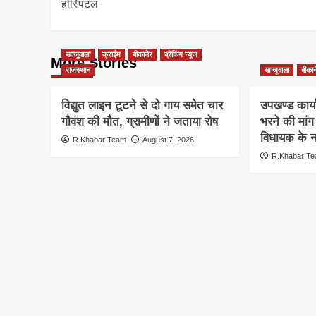
हॉस्पिटल
खाजूवाला
क्राईम
बीकानेर
ब्रेकिंग न्यूज
More Stories
राजस्थान
खाजूवाला
बीकान
विद्युत लाइन टूटने से दो गाय समेत चार
उपखण्ड कार्य
गौवंश की मौत, ग्रामीणों ने जताया रोष
भरने की मां
विधायक के ना
R.Khabar Team
August 7, 2026
R.Khabar T