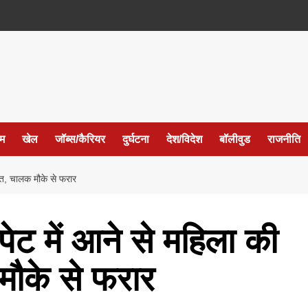
ईम
खेल
जॉब्स/कैरियर
दुर्घटना
देश/विदेश
बॉलीवुड
राजनीति
मौत, चालक मौके से फरार
ेट में आने से महिला की
मौके से फरार