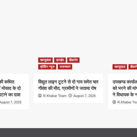
खाजूवाला
क्राईम
बीकानेर
ब्रेकिंग न्यूज
राजस्थान
खाजूवाला
बीकान
न की कथित
विद्युत लाइन टूटने से दो गाय समेत चार
उपखण्ड कार्यालय
ं मोसाद के दो
गौवंश की मौत, ग्रामीणों ने जताया रोष
को भरने की मा
हटाने का दावा
ने विधायक के ना
R.Khabar Team
August 7, 2026
August 7, 2026
R.Khabar T