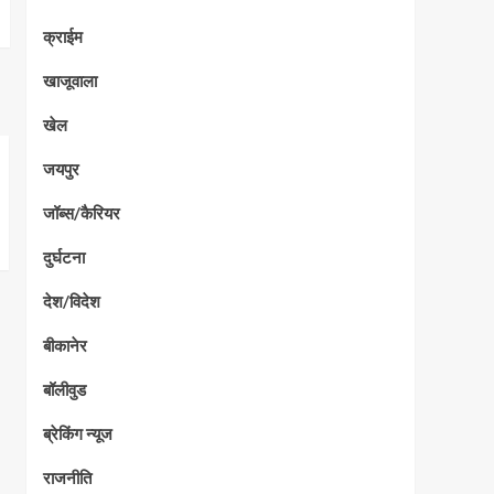
क्राईम
खाजूवाला
खेल
जयपुर
जॉब्स/कैरियर
दुर्घटना
देश/विदेश
बीकानेर
बॉलीवुड
ब्रेकिंग न्यूज
राजनीति