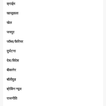
क्राईम
खाजूवाला
खेल
जयपुर
जॉब्स/कैरियर
दुर्घटना
देश/विदेश
बीकानेर
बॉलीवुड
ब्रेकिंग न्यूज
राजनीति