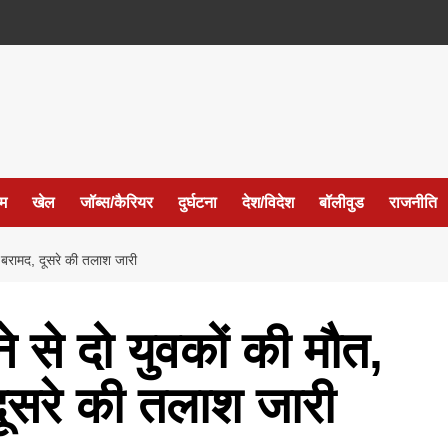
ईम
खेल
जॉब्स/कैरियर
दुर्घटना
देश/विदेश
बॉलीवुड
राजनीति
व बरामद, दूसरे की तलाश जारी
ने से दो युवकों की मौत,
ूसरे की तलाश जारी