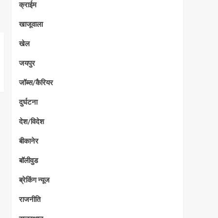
क्राईम
खाजूवाला
खेल
जयपुर
जॉब्स/कैरियर
दुर्घटना
देश/विदेश
बीकानेर
बॉलीवुड
ब्रेकिंग न्यूज
राजनीति