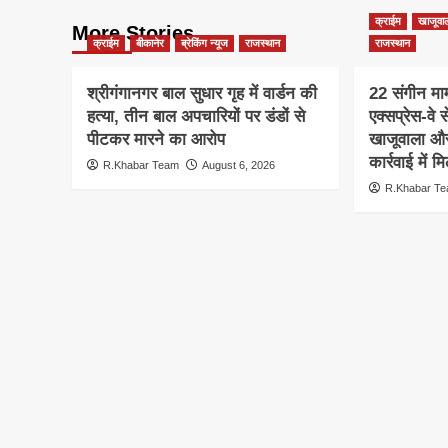
क्राईम
खाजूवा
More Stories
क्राईम
बीकानेर
ब्रेकिंग न्यूज
राजस्थान
राजस्थान
श्रीगंगानगर बाल सुधार गृह में वार्डन की
22 संगीन माम
हत्या, तीन बाल अपचारियों पर डंडों से
एक्सप्रेस-वे 
पीटकर मारने का आरोप
खाजूवाला और
कार्रवाई में
R.Khabar Team
August 6, 2026
R.Khabar T