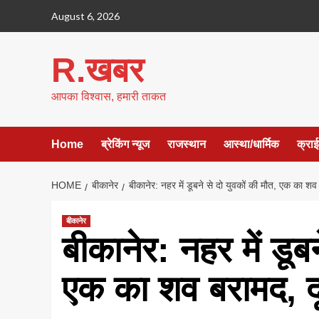
Skip
August 6, 2026
to
content
R.खबर
आपका विश्वास, हमारी ताकत
Home
ब्रेकिंग न्यूज
राजस्थान
आस्था/धार्मिक
क्रा
HOME
बीकानेर
बीकानेर: नहर में डूबने से दो युवकों की मौत, एक का श
बीकानेर
बीकानेर: नहर में डूब
एक का शव बरामद, द