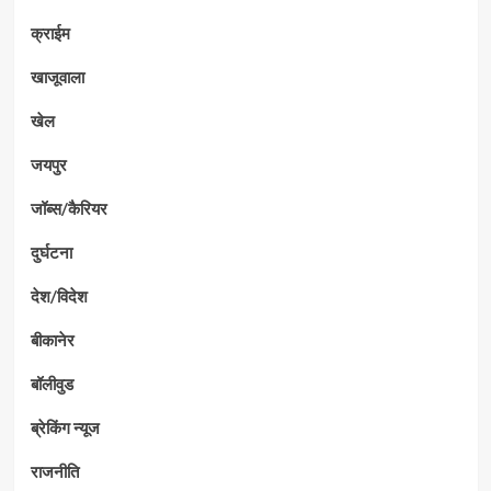
क्राईम
खाजूवाला
खेल
जयपुर
जॉब्स/कैरियर
दुर्घटना
देश/विदेश
बीकानेर
बॉलीवुड
ब्रेकिंग न्यूज
राजनीति