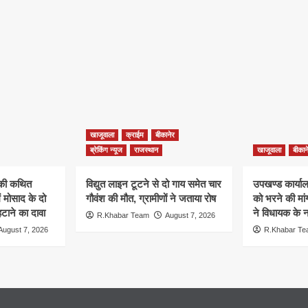
खाजूवाला
क्राईम
बीकानेर
ब्रेकिंग न्यूज
राजस्थान
खाजूवाला
बीकान
न की कथित
विद्युत लाइन टूटने से दो गाय समेत चार
उपखण्ड कार्यालय
ं मोसाद के दो
गौवंश की मौत, ग्रामीणों ने जताया रोष
को भरने की मा
हटाने का दावा
ने विधायक के ना
R.Khabar Team
August 7, 2026
August 7, 2026
R.Khabar T