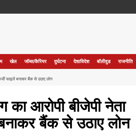
ईम
खेल
जॉब्स/कैरियर
दुर्घटना
देश/विदेश
बॉलीवुड
राजनीति
फर्जी फाइलें बनाकर बैंक से उठाए लोन
ंग का आरोपी बीजेपी नेता
ं बनाकर बैंक से उठाए लोन