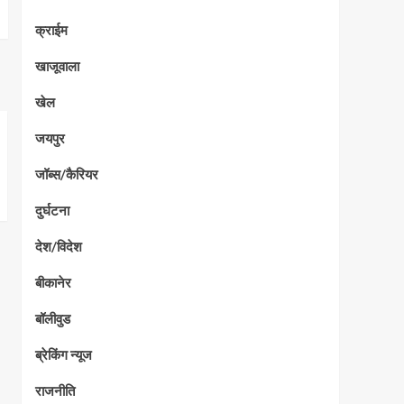
क्राईम
खाजूवाला
खेल
जयपुर
जॉब्स/कैरियर
दुर्घटना
देश/विदेश
बीकानेर
बॉलीवुड
ब्रेकिंग न्यूज
राजनीति