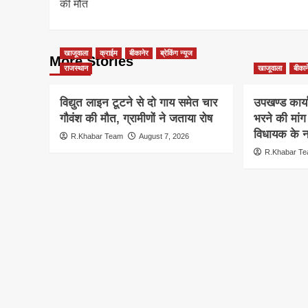
की मौत
खाजूवाला
क्राईम
बीकानेर
ब्रेकिंग न्यूज
More Stories
राजस्थान
खाजूवाला
बीकान
विद्युत लाइन टूटने से दो गाय समेत चार
उपखण्ड कार्य
गौवंश की मौत, ग्रामीणों ने जताया रोष
भरने की मां
विधायक के ना
R.Khabar Team
August 7, 2026
R.Khabar T