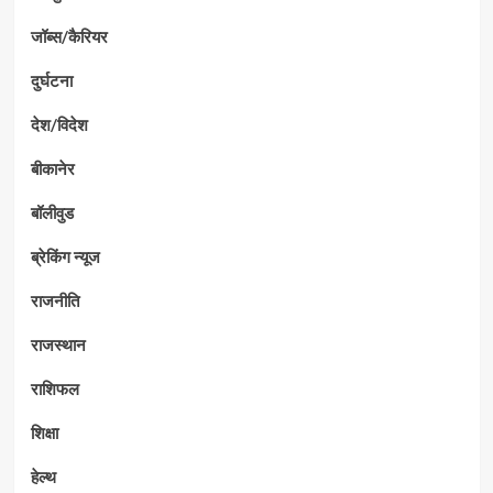
जॉब्स/कैरियर
दुर्घटना
देश/विदेश
बीकानेर
बॉलीवुड
ब्रेकिंग न्यूज
राजनीति
राजस्थान
राशिफल
शिक्षा
हेल्थ