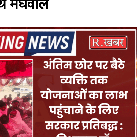
थ मेघवाल