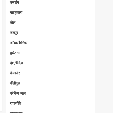
क्राईम
खाजूवाला
खेल
जयपुर
जॉब्स/कैरियर
दुर्घटना
देश/विदेश
बीकानेर
बॉलीवुड
ब्रेकिंग न्यूज
राजनीति