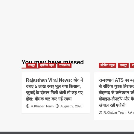
You may have missed
जयपुर
ब्रेकिंग न्यूज
राजस्थान
ब्रेकिंग न्यूज
जयपुर
र
Rajasthan Viral News: खेत में
राजस्थान ATS का बड़
दबाए 5 लाख रुपए भूल गया किसान,
से संदिग्ध युवक हिरासत
जुताई के दौरान मिली थैली तो उड़ गए
मोहम्मद से कनेक्शन क
होश; दीमक चट कर गई रकम
मोबाइल-लैपटॉप और बैं
खंगाल रही एजेंसी
R.Khabar Team
August 9, 2026
R.Khabar Team