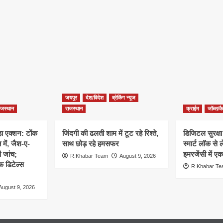
जयपुर
देश/विदेश
ब्रेकिंग न्यूज
ाजस्थान
राजस्थान
क्राईम
जॉब्स/क
ा एक्शन: टोंक
जिंदगी की ढलती शाम में टूट रहे रिश्ते,
डिजिटल सुरक्षा क
 में, जैश-ए-
साथ छोड़ रहे हमसफर
स्मार्ट लॉक स
ी जांच;
इमरजेंसी में ए
R.Khabar Team
August 9, 2026
क डिटेल्स
R.Khabar T
August 9, 2026