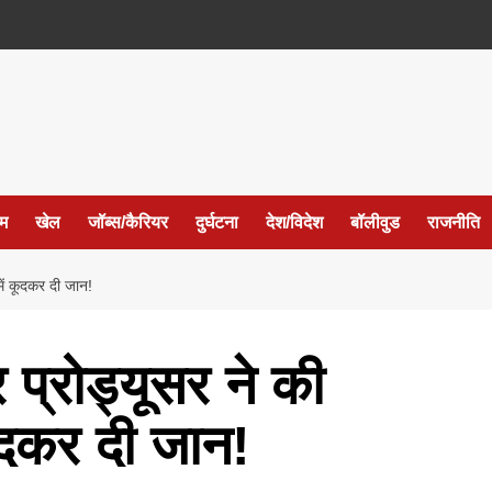
ईम
खेल
जॉब्स/कैरियर
दुर्घटना
देश/विदेश
बॉलीवुड
राजनीति
में कूदकर दी जान!
 प्रोड्यूसर ने की
कूदकर दी जान!