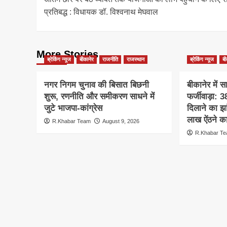
navigation
प्रतिबद्ध : विधायक डॉ. विश्वनाथ मेघवाल
More Stories
ब्रेकिंग न्यूज
बीकानेर
राजनीति
राजस्थान
ब्रेकिंग न्यूज
बी
नगर निगम चुनाव की बिसात बिछनी
बीकानेर में 
शुरू, रणनीति और समीकरण साधने में
फर्जीवाड़ा:
जुटे भाजपा-कांग्रेस
दिलाने का झ
लाख ऐंठने क
R.Khabar Team
August 9, 2026
R.Khabar T