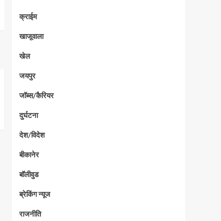
क्राईम
खाजूवाला
खेल
जयपुर
जॉब्स/कैरियर
दुर्घटना
देश/विदेश
बीकानेर
बॉलीवुड
ब्रेकिंग न्यूज
राजनीति