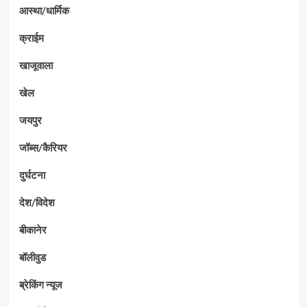
आस्था/धार्मिक
क्राईम
खाजूवाला
खेल
जयपुर
जॉब्स/कैरियर
दुर्घटना
देश/विदेश
बीकानेर
बॉलीवुड
ब्रेकिंग न्यूज