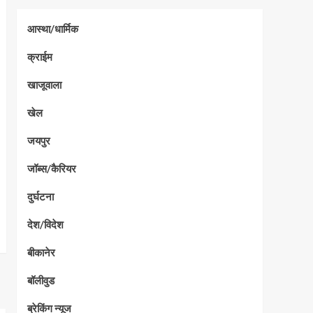
आस्था/धार्मिक
क्राईम
खाजूवाला
खेल
जयपुर
जॉब्स/कैरियर
दुर्घटना
देश/विदेश
बीकानेर
बॉलीवुड
ब्रेकिंग न्यूज