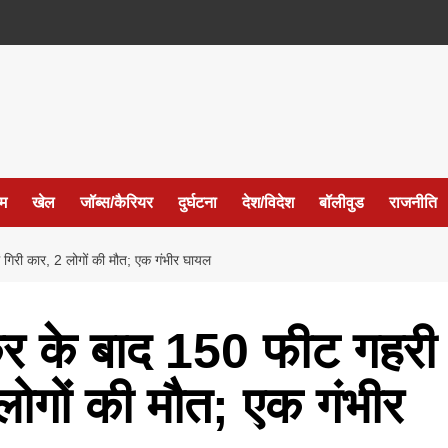
ईम
खेल
जॉब्स/कैरियर
दुर्घटना
देश/विदेश
बॉलीवुड
राजनीति
 गिरी कार, 2 लोगों की मौत; एक गंभीर घायल
कर के बाद 150 फीट गहरी
 लोगों की मौत; एक गंभीर