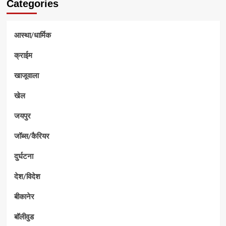
Categories
आस्था/धार्मिक
क्राईम
खाजूवाला
खेल
जयपुर
जॉब्स/कैरियर
दुर्घटना
देश/विदेश
बीकानेर
बॉलीवुड