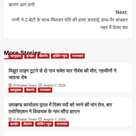
navigation
कारण आग लगी
Next:
पत्नी ने 2-बेटों के साथ मिलकर पति की हत्या करवाई, हाथ-पैर बांधकर
नहर में फेंका शव
More Stories
खाजूवाला
क्राईम
बीकानेर
ब्रेकिंग न्यूज
राजस्थान
विद्युत लाइन टूटने से दो गाय समेत चार गौवंश की मौत, ग्रामीणों ने
जताया रोष
R.Khabar Team
August 7, 2026
खाजूवाला
बीकानेर
राजस्थान
उपखण्ड कार्यालय पूगल में रिक्त पदों को भरने की मांग तेज, बार
एसोसिएशन ने विधायक के नाम सौंपा ज्ञापन
R.Khabar Team
August 7, 2026
क्राईम
बीकानेर
ब्रेकिंग न्यूज
राजस्थान