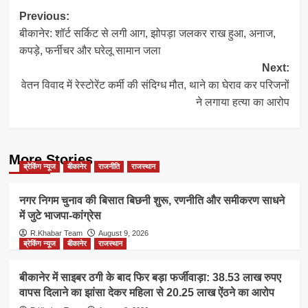
Post
Previous:
बीकानेर: शॉर्ट सर्किट से लगी आग, झोपड़ा जलकर राख हुआ, अनाज,
navigation
कपड़े, फर्नीचर और घरेलू सामान जला
Next:
वेतन विवाद में रेस्टोरेंट कर्मी की संदिग्ध मौत, थाने का घेराव कर परिजनों
ने लगाया हत्या का आरोप
More Stories
ब्रेकिंग न्यूज
बीकानेर
राजनीति
राजस्थान
नगर निगम चुनाव की बिसात बिछनी शुरू, रणनीति और समीकरण साधने
में जुटे भाजपा-कांग्रेस
R.Khabar Team
August 9, 2026
ब्रेकिंग न्यूज
बीकानेर
राजस्थान
बीकानेर में साइबर ठगी के बाद फिर बड़ा फर्जीवाड़ा: 38.53 लाख रुपए
वापस दिलाने का झांसा देकर महिला से 20.25 लाख ऐंठने का आरोप