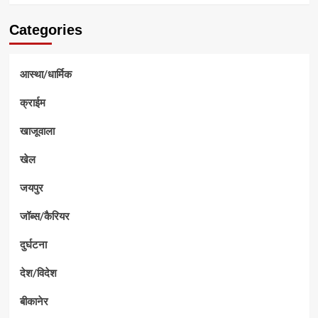
Categories
आस्था/धार्मिक
क्राईम
खाजूवाला
खेल
जयपुर
जॉब्स/कैरियर
दुर्घटना
देश/विदेश
बीकानेर