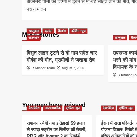
बीकानेर: पानी की डिग्गी में डूबने से मां-बेटे सहित तीन की मौत, गांव 
navigation
पसरा मातम
खाजूवाला
क्राईम
बीकानेर
ब्रेकिंग न्यूज
More Stories
राजस्थान
खाजूवाला
बीकान
विद्युत लाइन टूटने से दो गाय समेत चार
उपखण्ड कार्य
गौवंश की मौत, ग्रामीणों ने जताया रोष
भरने की मां
विधायक के ना
R.Khabar Team
August 7, 2026
R.Khabar T
You may have missed
देश/विदेश
आस्था/धार्मिक
ब्रेकिंग न्यूज
देश/विदेश
ब्रेकिंग न्यूज
रामायण रचेगी नया इतिहास! 59 हजार
ईरान में सत्ता परिवर्त
से ज्यादा स्क्रीन पर रिलीज की तैयारी,
योजना विफल! रिपोर्ट मे
RRR और Avatar 2 का रिकॉर्ड
वरिष्ठ अधिकारियों को 