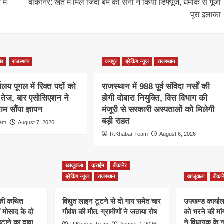
में
बीकानेर: खेत में मिले जिंदा बम को सेना ने किया डिफ्यूज, धमाके से गूंजा
पूरा इलाका
ेर
राजस्थान
जयपुर
ब्रेकिंग न्यूज
राजस्थान
ालय पूगल में रिक्त पदों को
राजस्थान में 988 पूर्व संविदा नर्सों की
ग तेज, बार एसोसिएशन ने
होगी दोबारा नियुक्ति, वित्त विभाग की
म सौंपा ज्ञापन
मंजूरी से सरकारी अस्पतालों को मिलेगी
बड़ी राहत
eam
August 7, 2026
R.Khabar Team
August 6, 2026
खाजूवाला
क्राईम
बीकानेर
ब्रेकिंग न्यूज
राजस्थान
खाजूवाला
बीकान
न की कथित
विद्युत लाइन टूटने से दो गाय समेत चार
उपखण्ड कार्यालय
ं मोसाद के दो
गौवंश की मौत, ग्रामीणों ने जताया रोष
को भरने की मा
हटाने का दावा
ने विधायक के ना