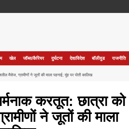
ईम
खेल
जॉब्स/कैरियर
दुर्घटना
देश/विदेश
बॉलीवुड
राजनीति
लील मैसेज, ग्रामीणों ने जूतों की माला पहनाई; मुंह पर पोती कालिख
र्मनाक करतूत: छात्रा को
रामीणों ने जूतों की माला