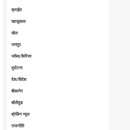
क्राईम
खाजूवाला
खेल
जयपुर
जॉब्स/कैरियर
दुर्घटना
देश/विदेश
बीकानेर
बॉलीवुड
ब्रेकिंग न्यूज
राजनीति