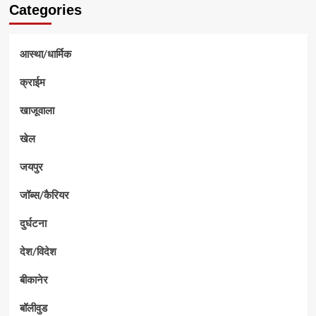
Categories
आस्था/धार्मिक
क्राईम
खाजूवाला
खेल
जयपुर
जॉब्स/कैरियर
दुर्घटना
देश/विदेश
बीकानेर
बॉलीवुड