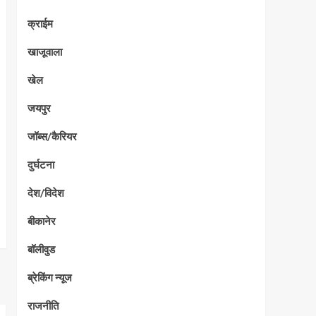
क्राईम
खाजूवाला
खेल
जयपुर
जॉब्स/कैरियर
दुर्घटना
देश/विदेश
बीकानेर
बॉलीवुड
ब्रेकिंग न्यूज
राजनीति