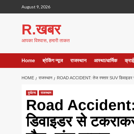
Skip
August 9, 2026
to
content
R.खबर
आपका विश्वास, हमारी ताकत
Home
ब्रेकिंग न्यूज
राजस्थान
आस्था/धार्मिक
क्रा
HOME
राजस्थान
ROAD ACCIDENT: तेज रफ्तार SUV डिवाइडर से 
दुर्घटना
राजस्थान
Road Accident: 
डिवाइडर से टकराक