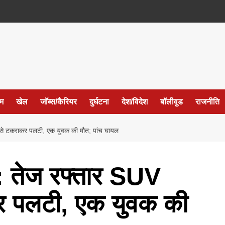
ईम
खेल
जॉब्स/कैरियर
दुर्घटना
देश/विदेश
बॉलीवुड
राजनीति
टकराकर पलटी, एक युवक की मौत; पांच घायल
तेज रफ्तार SUV
र पलटी, एक युवक की