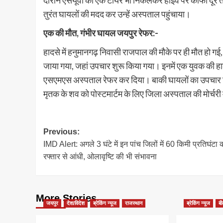
दौरान एसयूवी का एक टायर भी निकलकर हाईवे पर काफी दूर 
तुरंत घायलों की मदद कर उन्हें अस्पताल पहुंचाया।
एक की मौत, गंभीर घायल जयपुर रेफर:-
हादसे में हनुमानगढ़ निवासी राजपाल की मौके पर ही मौत हो 
जाया गया, जहां उपचार शुरू किया गया। इनमें एक युवक की हा
एसएमएस अस्पताल रेफर कर दिया। बाकी घायलों का उपचार जार
मृतक के शव को पोस्टमार्टम के लिए जिला अस्पताल की मोर्चरी 
Post
Previous:
IMD Alert: अगले 3 घंटे में इन पांच जिलों में 60 किमी प्रतिघंटा 
navigation
रफ्तार से आंधी, ओलावृष्टि की भी संभावना
More Stories
जयपुर
देश/विदेश
ब्रेकिंग न्यूज
राजस्थान
ब्रेकिंग न्यूज
बी