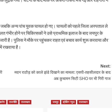
तक लुढ़क गया। घटना के बाद मौके पर अफरा-तफरी मच गई और राहगीरों ने
गई, जबकि अन्य पांच युवक घायल हो गए। घायलों को पहले जिला अस्पताल ले
लत गंभीर होने पर चिकित्सकों ने उसे प्राथमिक इलाज के बाद जयपुर के
ी है। पुलिस ने मौके पर पहुंचकर राहत एवं बचाव कार्य शुरू करवाया और
में रखवाया है।
Next:
की
मदन राठौड़ को काले झंडे दिखाने का मामला: एसपी-तहसीलदार के बाद
अब कुचामन सिटी SHO पर भी गिरी गाज
कानेर
राजनीति
राजस्थान
जयपुर
ब्रेकिंग न्यूज
राजस्थान