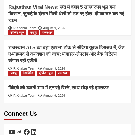
Rajasthan Viral News: खेत में दबाए 5 लाख रुपए भूल गया
किसान, जुताई के दौरान मिली थैली तो उड़ गए होश; दीमक चट कर गई
रकम
R.Khabar Team
August 9, 2026
ब्रेकिंग न्यूज
जयपुर
राजस्थान
राजस्थान ATS का बड़ा एक्शन: टोंक से संदिग्ध युवक हिरासत में, जैश-
ए-मोहम्मद से कनेक्शन की जांच; मोबाइल-लैपटॉप और बैंक डिटेल्स
खंगाल रही एजेंसी
R.Khabar Team
August 9, 2026
जयपुर
देश/विदेश
ब्रेकिंग न्यूज
राजस्थान
जिंदगी की ढलती शाम में टूट रहे रिश्ते, साथ छोड़ रहे हमसफर
R.Khabar Team
August 9, 2026
Connect Us
YouTube
Telegram
Facebook
LinkedIn