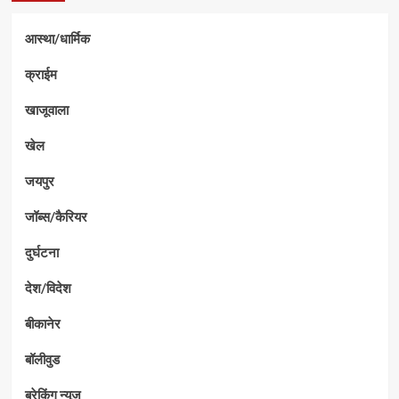
आस्था/धार्मिक
क्राईम
खाजूवाला
खेल
जयपुर
जॉब्स/कैरियर
दुर्घटना
देश/विदेश
बीकानेर
बॉलीवुड
ब्रेकिंग न्यूज