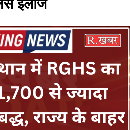
शलेस इलाज