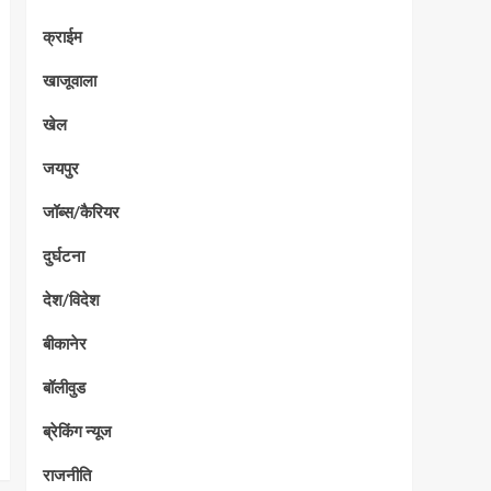
क्राईम
खाजूवाला
खेल
जयपुर
जॉब्स/कैरियर
दुर्घटना
देश/विदेश
बीकानेर
बॉलीवुड
ब्रेकिंग न्यूज
राजनीति