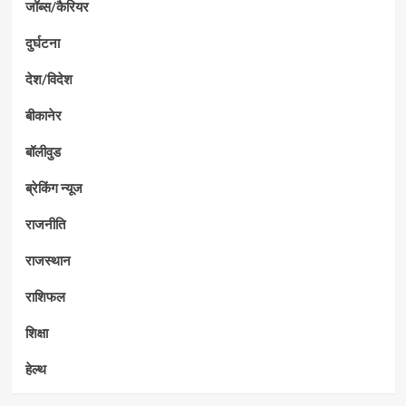
जॉब्स/कैरियर
दुर्घटना
देश/विदेश
बीकानेर
बॉलीवुड
ब्रेकिंग न्यूज
राजनीति
राजस्थान
राशिफल
शिक्षा
हेल्थ