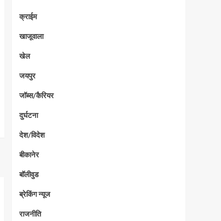
क्राईम
खाजूवाला
खेल
जयपुर
जॉब्स/कैरियर
दुर्घटना
देश/विदेश
बीकानेर
बॉलीवुड
ब्रेकिंग न्यूज
राजनीति