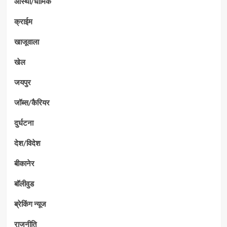
आस्था/धार्मिक
क्राईम
खाजूवाला
खेल
जयपुर
जॉब्स/कैरियर
दुर्घटना
देश/विदेश
बीकानेर
बॉलीवुड
ब्रेकिंग न्यूज
राजनीति