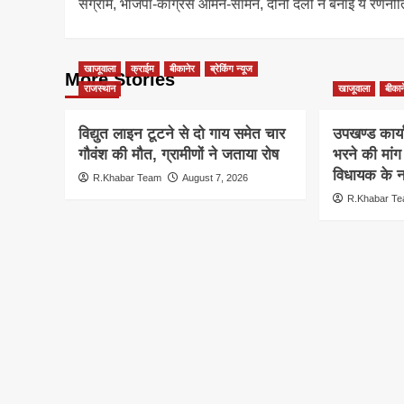
संग्राम, भाजपा-कांग्रेस आमने-सामने, दोनों दलों ने बनाई ये रणनीत
खाजूवाला
क्राईम
बीकानेर
ब्रेकिंग न्यूज
More Stories
राजस्थान
खाजूवाला
बीकान
विद्युत लाइन टूटने से दो गाय समेत चार
उपखण्ड कार्य
गौवंश की मौत, ग्रामीणों ने जताया रोष
भरने की मां
विधायक के ना
R.Khabar Team
August 7, 2026
R.Khabar T