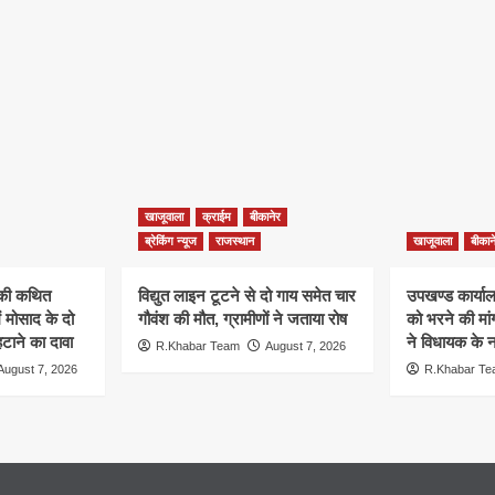
खाजूवाला
क्राईम
बीकानेर
ब्रेकिंग न्यूज
राजस्थान
खाजूवाला
बीकान
न की कथित
विद्युत लाइन टूटने से दो गाय समेत चार
उपखण्ड कार्यालय
ं मोसाद के दो
गौवंश की मौत, ग्रामीणों ने जताया रोष
को भरने की मा
हटाने का दावा
ने विधायक के ना
R.Khabar Team
August 7, 2026
August 7, 2026
R.Khabar T