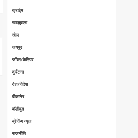
क्राईम
खाजूवाला
खेल
जयपुर
जॉब्स/कैरियर
दुर्घटना
देश/विदेश
बीकानेर
बॉलीवुड
ब्रेकिंग न्यूज
राजनीति