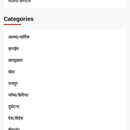
भाजपा-कांग्रेस
Categories
आस्था/धार्मिक
क्राईम
खाजूवाला
खेल
जयपुर
जॉब्स/कैरियर
दुर्घटना
देश/विदेश
बीकानेर